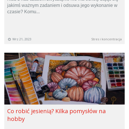
jakimś ważnym zadaniem i odsuwa jego wykonanie w
czasie? Komu...
Wrz 21, 2023
Stres i koncentracja
Co robić jesienią? Kilka pomysłów na
hobby