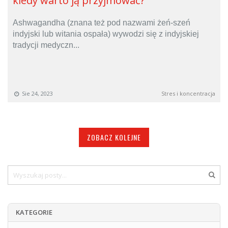
kiedy warto ją przyjmować?
Ashwagandha (znana też pod nazwami żeń-szeń
indyjski lub witania ospała) wywodzi się z indyjskiej
tradycji medyczn...
Sie 24, 2023
Stres i koncentracja
ZOBACZ KOLEJNE
Szukaj
Szuk
KATEGORIE