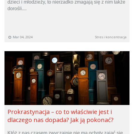
dzieci i młodzieży, to nierzadko zmagają się z nim także
dorośli....
Mar 04, 2024
Stres i koncentracja
Prokrastynacja – co to właściwie jest i
dlaczego nas dopada? Jak ją pokonać?
Któż z nas czasem zwyczajnie nie ma ochoty zająć się