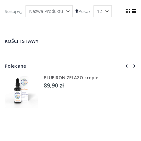
Ustaw
Zoba
Sortuj wg
Pokaż
kierunek
jako
Siatka
List
malejący
KOŚCI I STAWY
Polecane
BLUEIRON ŻELAZO krople
89,90 zł