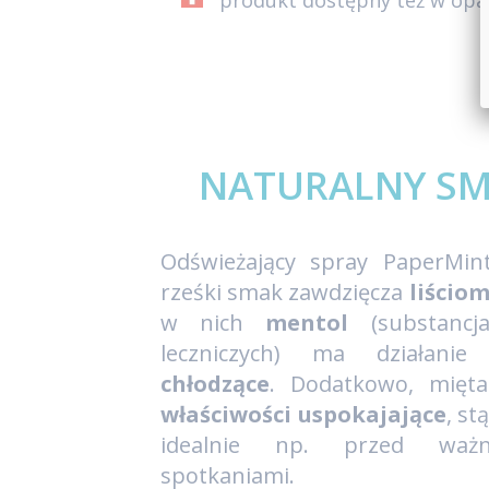
produkt dostępny też w op
NATURALNY SM
Odświeżający spray PaperMin
rześki smak zawdzięcza
liścio
w nich
mentol
(substancja
leczniczych) ma działani
chłodzące
. Dodatkowo, mięta
właściwości uspokajające
, st
idealnie np. przed ważny
spotkaniami.