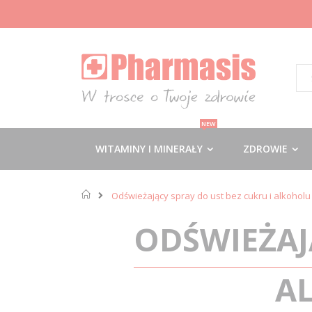
Przejdź
do
treści
Szu
NEW
WITAMINY I MINERAŁY
ZDROWIE
Odświeżający spray do ust bez cukru i alkohol
ODŚWIEŻAJ
A