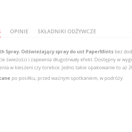
S
OPINIE
SKŁADNIKI ODŻYWCZE
h Spray. Odświeżający spray do ust PaperMints
bez dod
cie świeżości i zapewnia długotrwały efekt. Dostępny w w
nia w kieszeni czy torebce. Jedno takie opakowanie to aż 20
cane
po posiłku, przed ważnym spotkaniem, w podróży.