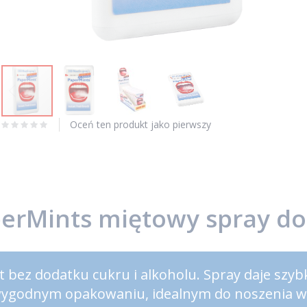
Skip
Oceń ten produkt jako pierwszy
to
the
beginning
of
the
images
erMints miętowy spray do
gallery
 bez dodatku cukru i alkoholu. Spray daje szybk
wygodnym opakowaniu, idealnym do noszenia w ki