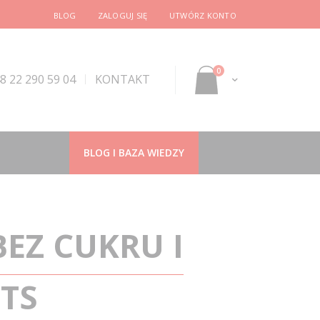
BLOG
ZALOGUJ SIĘ
UTWÓRZ KONTO
produkty
0
48 22 290 59 04
KONTAKT
Mój koszyk
BLOG I BAZA WIEDZY
EZ CUKRU I
TS