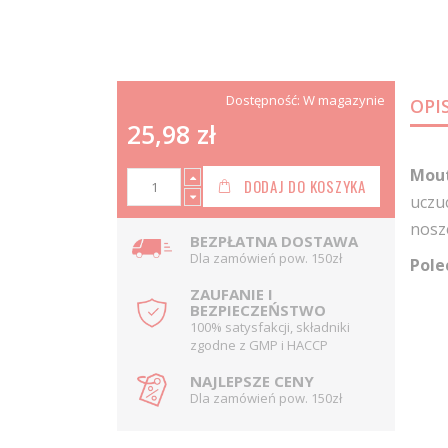
Dostępność:
W magazynie
OPI
25,98 zł
Mout
DODAJ DO KOSZYKA
uczu
nosze
BEZPŁATNA DOSTAWA
Dla zamówień pow. 150zł
Pole
ZAUFANIE I
BEZPIECZEŃSTWO
100% satysfakcji, składniki
zgodne z GMP i HACCP
NAJLEPSZE CENY
Dla zamówień pow. 150zł