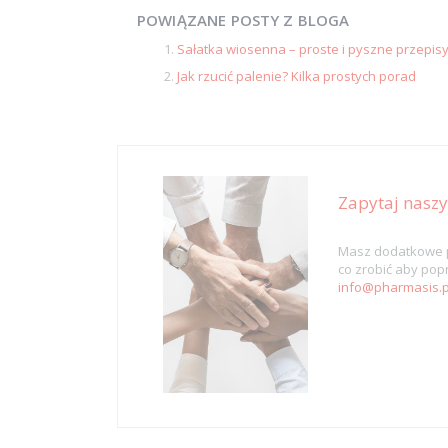
POWIĄZANE POSTY Z BLOGA
Sałatka wiosenna – proste i pyszne przepis
Jak rzucić palenie? Kilka prostych porad
Zapytaj nasz
Masz dodatkowe p
co zrobić aby popr
info@pharmasis.p