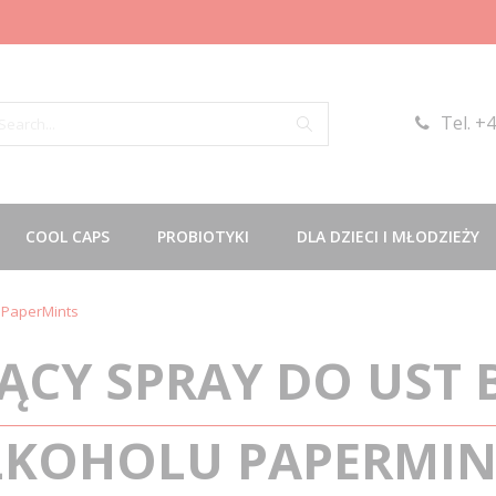
Tel. +
kaj
Szukaj
COOL CAPS
PROBIOTYKI
DLA DZIECI I MŁODZIEŻY
u PaperMints
ĄCY SPRAY DO UST B
LKOHOLU PAPERMIN