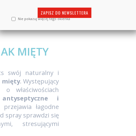
akowaniu zbiorczym zawierającym 10 opakowań poj
ZAPISZ DO NEWSLETTERA
Nie pokazuj więcej tego okienka
AK MIĘTY
ts swój naturalny i
m mięty
. Występujący
 o właściwościach
e
antyseptyczne i
 przejawia łagodne
ąd spray sprawdzi się
mi, stresującymi