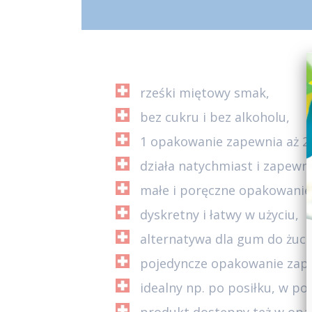
rześki miętowy smak,
bez cukru i bez alkoholu,
1 opakowanie zapewnia aż 200
działa natychmiast i zapewni
małe i poręczne opakowanie
dyskretny i łatwy w użyciu,
alternatywa dla gum do żuci
pojedyncze opakowanie zapew
idealny np. po posiłku, w p