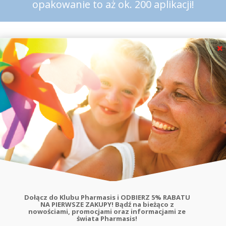
opakowanie to aż ok. 200 aplikacji!
Największe zalety PaperMints spray:
 aplikacji,
a długotrwałe efekty,
, wygodne do codziennego stosowania,
a oraz cukierków do ssania,
nia aż do 200 aplikacji produktu!
Dołącz do Klubu Pharmasis i ODBIERZ 5% RABATU
NA PIERWSZE ZAKUPY! Bądź na bieżąco z
odróży, przed ważnym spotkaniem,
nowościami, promocjami oraz informacjami ze
świata Pharmasis!